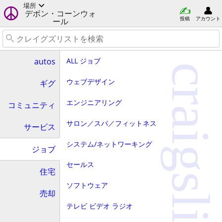
場所
デボン・コーンウォ
投稿
アカウント
ール
ALL ジョブ
autos
craigslist
ウェブデザイン
ギグ
エンジニアリング
コミュニティ
サロン／スパ／フィットネス
サービス
システム/ネットワーキング
ジョブ
セールス
住宅
ソフトウェア
売却
テレビ ビデオ ラジオ